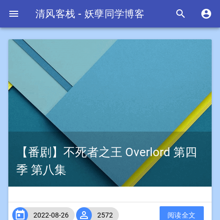

清风客栈 - 妖孽同学博客


【番剧】不死者之王 Overlord 第四
季 第八集


2022-08-26
2572
阅读全文