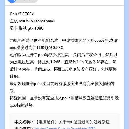
Cpu r7 3700x
主板 msi b450 tomahawk
显卡 影驰 gtx 1080
为机箱新装了两个机箱风扇，中途插拔过显卡和cpu冷排,之后
cpu温度过高并且降频到0.53G
起初以为是开了pbo导致温度过高，关闭后症状依旧，然后以
为是电压过高，降压到1.265一直降到1.1v问题依然存在。然
后排查内存，关闭xmp。怀疑cpu水冷头没有压好，包括更换
硅脂。
最后发现显卡pci-e接口前端有微微突出没有完全插入插槽导
致。
怀疑原因，显卡没有完全插入pci-e插槽导致直连通道短路引发
cpu持续过热。
本文名称：
【电脑硬件】关于cpu温度过高的疑难杂症
本文链接：
https://www.0uu.cc/archives/37/