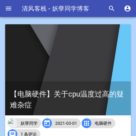

清风客栈 - 妖孽同学博客


【电脑硬件】关于cpu温度过高的疑
难杂症


妖孽同学
2021-03-01
电脑硬件

1 条评论