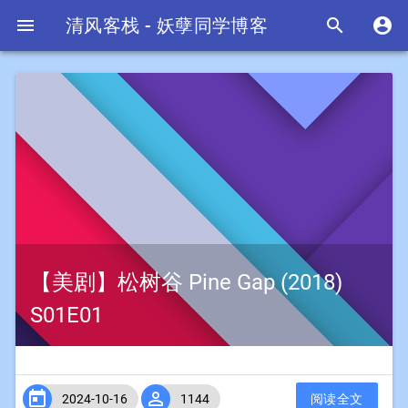

清风客栈 - 妖孽同学博客


【美剧】松树谷 Pine Gap (2018)
S01E01


2024-10-16
1144
阅读全文